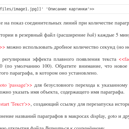
files/image1.jpg]]' 'Описание картинки'>>
е на показ соединительных линий при количестве парагр
стории в резервный файл (расширение
bak
) каждые 5 мин
t>>
можно использовать дробное количество секунд (но не
 регулировки эффекта плавного появления текста
<<fa
0 (по умолчанию 100). Обратите внимание, что новое
того параграфа, в котором оно установлено.
oto 'passage'>>
для безусловного перехода к указанному
ожно указать имя объекта, содержащего имя параграфа.
start 'Текст'>>
, создающий ссылку для перезапуска истор
нение названий параграфов в макросах display, goto и др
еню открытия файла
Вернуться к сохранённому
.