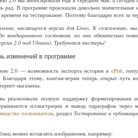
сию 2.0 мы анонсировали ещё в середине мая, а сегодня 
ень рад. В программе произошли довольно значительные 
 времени на тестирование. Поэтому благодарю всех за те
ение, касающееся версии для Linux. К сожалению, мы
 до кондиционного состояния, но она обязательно поя
ерсии 2.0 под Ubuntu). Требуются тестеры!
нь изменений в программе
ение 2.0 — возможность экспорта истории в
ePub
, поп
 Благодаря этому, книгам-играм теперь открыт путь в
тернет-магазины.
ы реализовали полную поддержку форматирования и
ерживаются иллюстрации и вывод параграфов через 
оводство пользователя
, раздел
Тестирование и публикация
аблиц можно вставлять изображения, например: