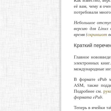
Как известно, вер
её вам, чему я оч
потребовали много
Небольшое отступл
версию для Linux
время (
скриншот
в
Краткий перече
Главное нововвед
электронных книг.
международные ин
В формате ePub м
ASM, также подд
Подробнее см.
рук
формата ePub
.
Теперь в ячейки т