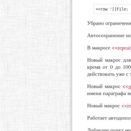
<<row '[[File: 
Убрано ограничени
Автосохранение и
В макросе
<<repea
Новый макрос для
время от 0 до 100
действовать уже с 
Новый макрос
<<g
имени параграфа м
Новый макрос
<<re
Работает автодопол
Добавлен пункт м