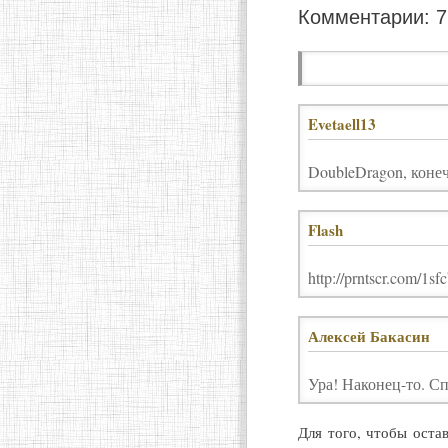
Комментарии: 7
Evetaell13
DoubleDragon, конеч
Flash
http://prntscr.com/1
Алексей Бакасин
Ура! Наконец-то. С
Для того, чтобы оста