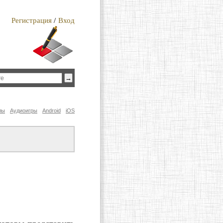
Регистрация
/
Вход
лы
Аудиоигры
Android
iOS