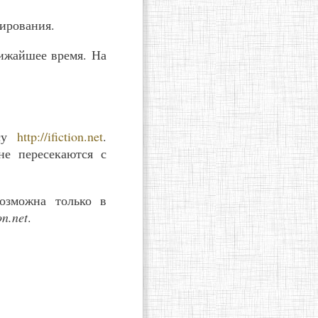
ирования.
ижайшее время. На
есу
http://ifiction.net
.
не пересекаются с
озможна только в
on.net
.