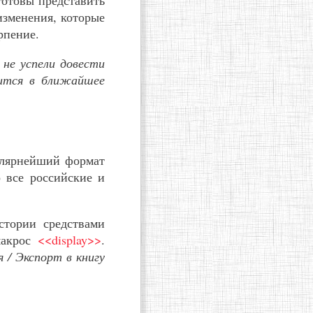
готовы представить
изменения, которые
рпение.
 не успели довести
вится в ближайшее
улярнейший формат
о все российские и
стории средствами
макрос
<<display>>
.
 / Экспорт в книгу