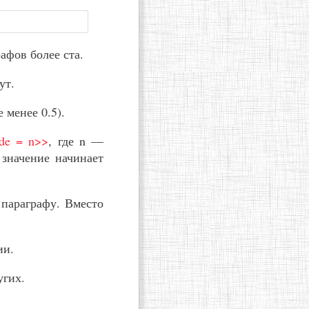
афов более ста.
ут.
 менее 0.5).
de = n>>
, где n —
 значение начинает
 параграфу. Вместо
ии.
угих.