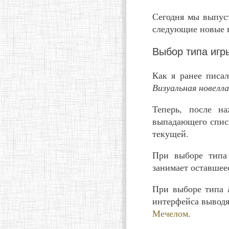
Сегодня мы выпуст
следующие новые 
Выбор типа игр
Как я ранее писа
Визуальная новелла
Теперь, после н
выпадающего списк
текущей.
При выборе тип
занимает оставшеес
При выборе типа
интерфейса выводя
Мечелом
.