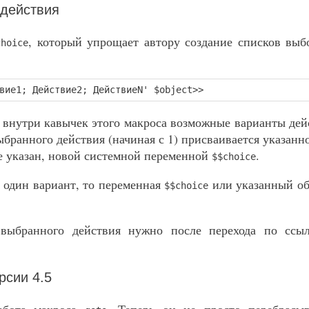
 действия
, который упрощает автору создание списков выб
choice
вие1; Действие2; ДействиеN' $object>>
 внутри кавычек этого макроса возможные варианты дейс
выбранного действия (начиная с 1) присваивается указан
не указан, новой системной переменной
.
$$choice
 один вариант, то переменная
или указанный о
$$choice
 выбранного действия нужно после перехода по ссы
рсии 4.5