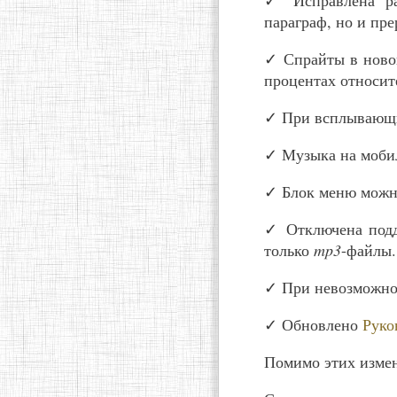
✓ Исправлена р
параграф, но и пр
✓ Спрайты в ново
процентах относите
✓ При всплывающи
✓ Музыка на мобил
✓ Блок меню можн
✓ Отключена под
только
mp3
-файлы.
✓ При невозможно
✓ Обновлено
Руко
Помимо этих измен