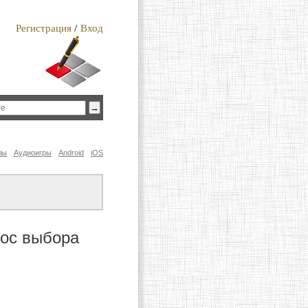
Регистрация
/
Вход
лы
Аудиоигры
Android
iOS
рос выбора