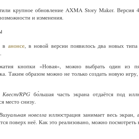
или крупное обновление ​AXMA Story Maker. Версия 4
возможности и изменения.
ы
л в
анонсе
, в новой версии появилось два новых типа
.
ажатия кнопки «Новая», можно выбрать один из п
а. Таким образом можно не только создать новую игру,
а
Квест/RPG
бо́льшая часть экрана отдаётся под илл
я место снизу.
Визуальная новелла
иллюстрация занимает весь экран, 
тся поверх неё. Как это реализовано, можно посмотреть 