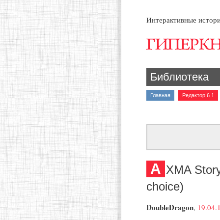
Интерактивные истори
Библиотека
Главная
Редактор 6.1
A
XMA Stor
choice)
DoubleDragon
,
19.04.