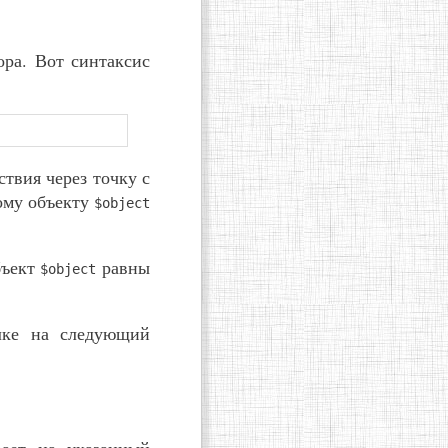
ора. Вот синтаксис
твия через точку с
ному объекту
$object
бъект
равны
$object
лке на следующий