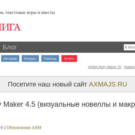
и, текстовые игры и квесты
Блог
Авторам
Конкурс
Помощь
Купить
AXMA Story Maker JS
Новел
Посетите наш новый сайт
AXMAJS.RU
y Maker 4.5 (визуальные новеллы и мак
16
|
Обновления ASM