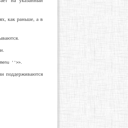
вает на указанный
ях, как раньше, а в
ываются.
и.
.
menu ''>>
сии поддерживаются