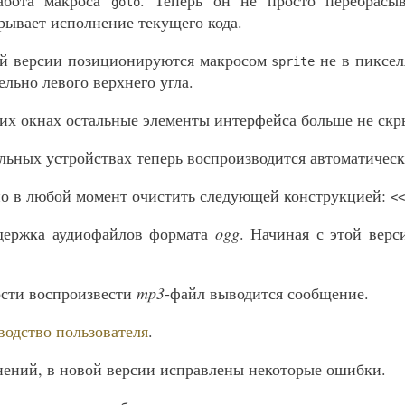
абота макроса
. Теперь он не просто перебрасы
goto
ерывает исполнение текущего кода.
й версии позиционируются макросом
не в пиксел
sprite
льно левого верхнего угла.
х окнах остальные элементы интерфейса больше не скр
ьных устройствах теперь воспроизводится автоматическ
о в любой момент очистить следующей конструкцией:
<<
держка аудиофайлов формата
ogg
. Начиная с этой вер
сти воспроизвести
mp3
-файл выводится сообщение.
водство пользователя
.
ений, в новой версии исправлены некоторые ошибки.