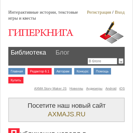
Интерактивные истории, текстовые
Регистрация
/
Вход
игры и квесты
Библиотека
Блог
Главная
Редактор 6.1
Авторам
Конкурс
Помощь
Купить
AXMA Story Maker JS
Новеллы
Аудиоигры
Android
iOS
Посетите наш новый сайт
AXMAJS.RU