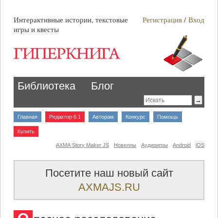
Интерактивные истории, текстовые
Регистрация
/
Вход
игры и квесты
Библиотека
Блог
Главная
Редактор 6.1
Авторам
Конкурс
Помощь
Купить
AXMA Story Maker JS
Новеллы
Аудиоигры
Android
iOS
Посетите наш новый сайт
AXMAJS.RU