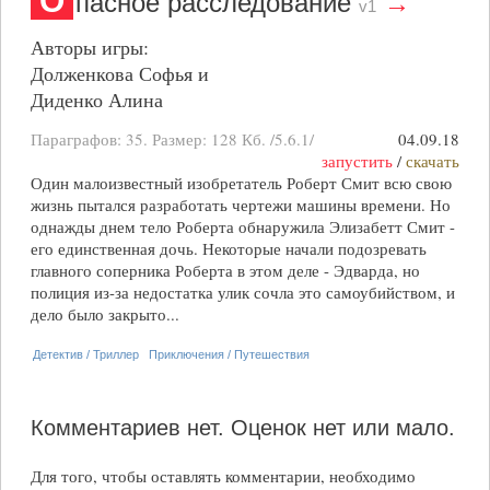
О
пасное расследование
→
v1
Авторы игры:
Долженкова Софья и
Диденко Алина
Параграфов: 35. Размер:
128 Кб
. /5.6.1/
04.09.18
запустить
/
скачать
Один малоизвестный изобретатель Роберт Смит всю свою
жизнь пытался разработать чертежи машины времени. Но
однажды днем тело Роберта обнаружила Элизабетт Смит -
его единственная дочь. Некоторые начали подозревать
главного соперника Роберта в этом деле - Эдварда, но
полиция из-за недостатка улик сочла это самоубийством, и
дело было закрыто...
Детектив / Триллер
Приключения / Путешествия
Комментариев нет.
Оценок нет или мало.
Для того, чтобы оставлять комментарии, необходимо