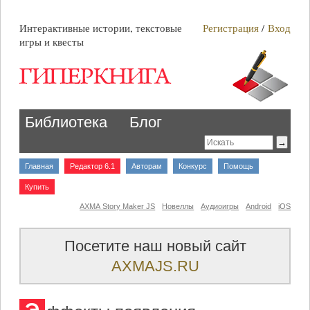
Интерактивные истории, текстовые
Регистрация
/
Вход
игры и квесты
Библиотека
Блог
Главная
Редактор 6.1
Авторам
Конкурс
Помощь
Купить
AXMA Story Maker JS
Новеллы
Аудиоигры
Android
iOS
Посетите наш новый сайт
AXMAJS.RU