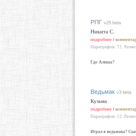
РПГ
v25 beta
Никита С.
подробнее
/
комментар
Параграфов: 72. Разм
Где Алиша?
Ведьмак
v3 beta
Кузьма
подробнее
/
комментар
Параграфов: 12. Разм
Играл в ведьмака? Сы