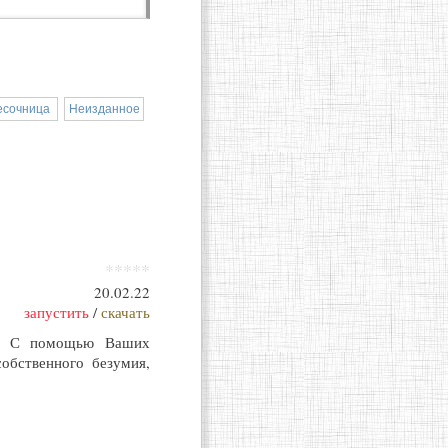
есочница
Неизданное
*****
20.02.22
запустить
/
скачать
не. С помощью Ваших
обственного безумия,