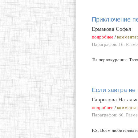
Приключение п
Ермакова Софья
подробнее
/
комментар
Параграфов: 16. Разм
Ты первокурсник. Твоя
Если завтра не 
Гаврилова Наталья
подробнее
/
комментар
Параграфов: 60. Разм
P.S. Всем любителям 