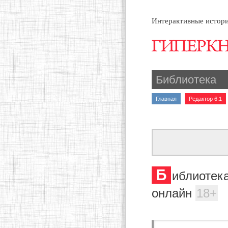
Интерактивные истори
Библиотека
Главная
Редактор 6.1
Б
иблиотека
онлайн
18+