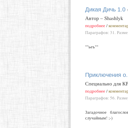
Дикая Дичь 1.0
Автор – Shashlyk
подробнее
/
комментар
Параграфов: 31. Разм
""ьеъ""
Приключения о
Специально для 
подробнее
/
комментар
Параграфов: 56. Разм
Загадочное благосл
случайным! ;-)