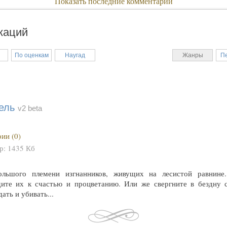
Показать последние комментарии
каций
По оценкам
Наугад
Жанры
П
ель
v2 beta
ии (0)
ер:
1435 Кб
ольшого племени изгнанников, живущих на лесистой равни
дите их к счастью и процветанию. Или же свергните в бездну с
дать и убивать...