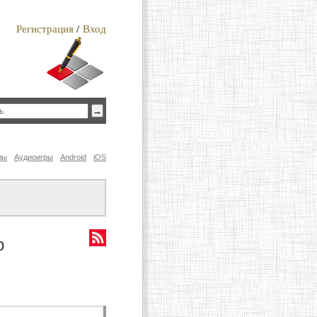
Регистрация
/
Вход
лы
Аудиоигры
Android
iOS
р