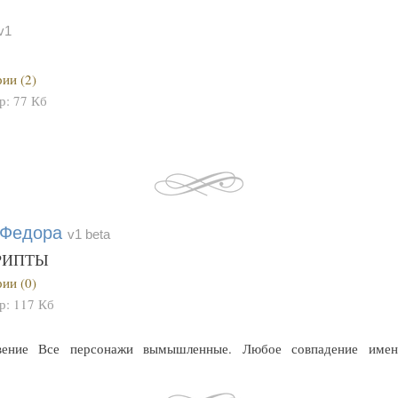
v1
ии (2)
ер:
77 Кб
.Федора
v1 beta
КРИПТЫ
ии (0)
ер:
117 Кб
овение Все персонажи вымышленные. Любое совпадение имен