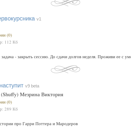
ервокурсника
v1
ии (0)
ер:
112 Кб
 задача - закрыть сессию. До сдачи долгов неделя. Проживи ее с ум
наступит
v9 beta
 (Shuffy) Мезрина Виктория
ии (0)
ер:
289 Кб
истории про Гарри Поттера и Мародеров