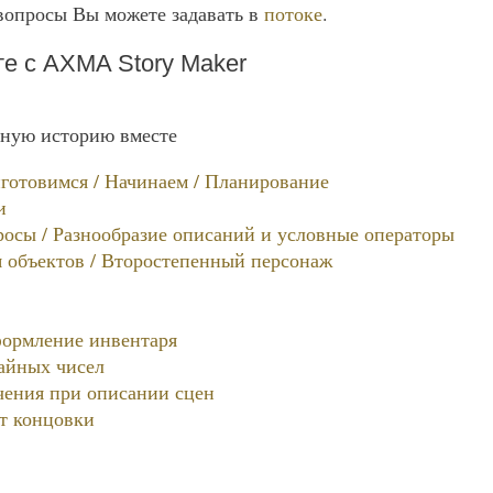
вопросы Вы можете задавать в
потоке
.
те с AXMA Story Maker
ную историю вместе
иготовимся / Начинаем / Планирование
и
осы / Разнообразие описаний и условные операторы
 объектов / Второстепенный персонаж
ормление инвентаря
айных чисел
чения при описании сцен
т концовки