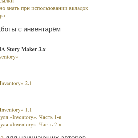
сылки
но знать при использовании вкладок
ра
аботы с инвентарём
A Story Maker 3.x
ventory»
nventory» 2.1
nventory» 1.1
ля «Inventory». Часть 1-я
ля «Inventory». Часть 2-я
га
для начинающих авторов