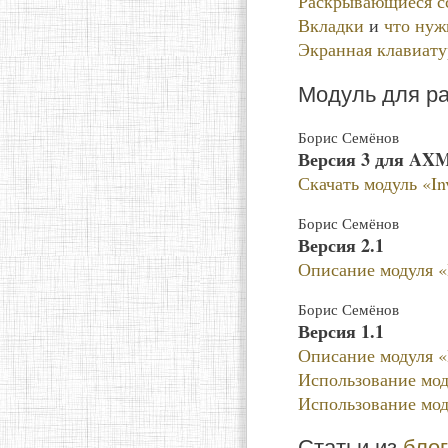
Раскрывающиеся с
Вкладки
и
что нуж
Экранная клавиату
Модуль для р
Борис Семёнов
Версия 3 для AXM
Скачать модуль «In
Борис Семёнов
Версия 2.1
Описание модуля «I
Борис Семёнов
Версия 1.1
Описание модуля «I
Использование моду
Использование моду
Статьи из
бло