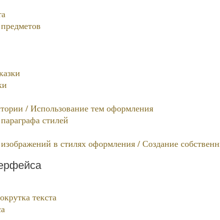
та
 предметов
казки
ки
тории / Использование тем оформления
 параграфа стилей
 изображений в стилях оформления / Создание собствен
ерфейса
окрутка текста
са