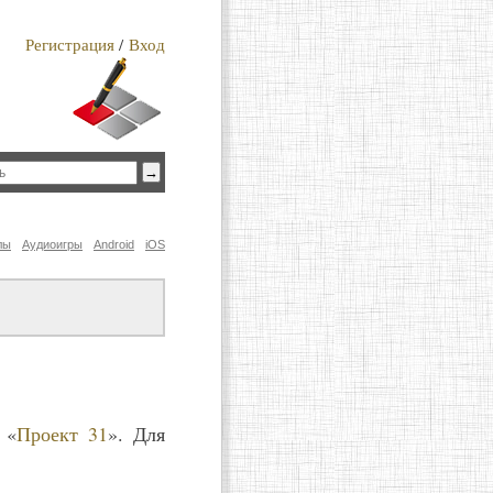
Регистрация
/
Вход
лы
Аудиоигры
Android
iOS
 «
Проект 31
». Для