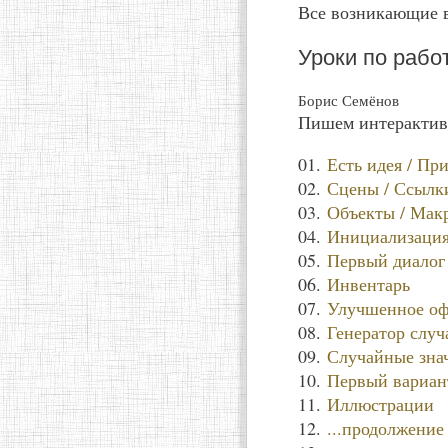
Все возникающие 
Уроки по рабо
Борис Семёнов
Пишем интерактив
01.
Есть идея / Пр
02.
Сцены / Ссылк
03.
Объекты / Макр
04.
Инициализация
05.
Первый диалог
06.
Инвентарь
07.
Улучшенное оф
08.
Генератор случ
09.
Случайные зна
10.
Первый вариан
11.
Иллюстрации
12.
...продолжение