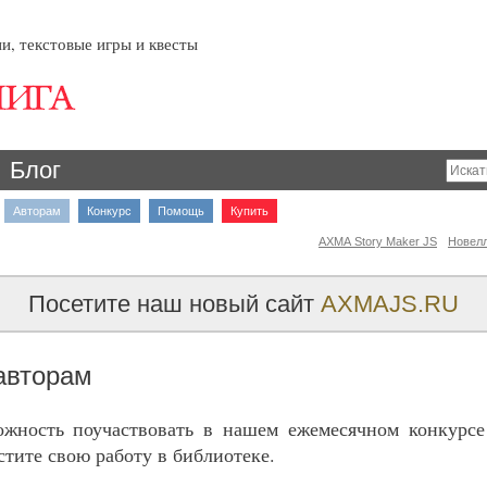
и, текстовые игры и квесты
Блог
Авторам
Конкурс
Помощь
Купить
AXMA Story Maker JS
Новел
Посетите наш новый сайт
AXMAJS.RU
авторам
ожность поучаствовать в нашем ежемесячном конкурсе
стите свою работу в библиотеке.