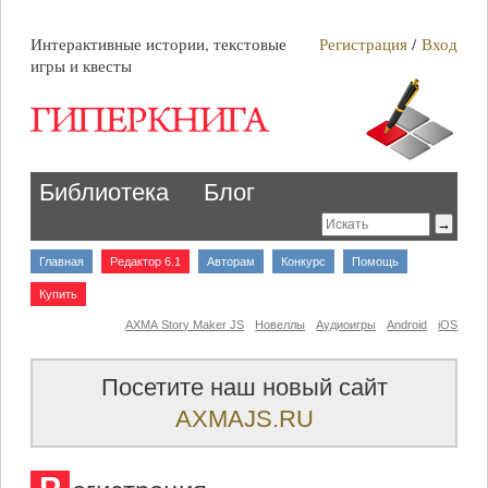
Интерактивные истории, текстовые
Регистрация
/
Вход
игры и квесты
Библиотека
Блог
Главная
Редактор 6.1
Авторам
Конкурс
Помощь
Купить
AXMA Story Maker JS
Новеллы
Аудиоигры
Android
iOS
Посетите наш новый сайт
AXMAJS.RU