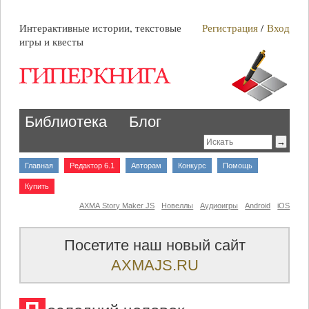
Интерактивные истории, текстовые
Регистрация
/
Вход
игры и квесты
Библиотека
Блог
Главная
Редактор 6.1
Авторам
Конкурс
Помощь
Купить
AXMA Story Maker JS
Новеллы
Аудиоигры
Android
iOS
Посетите наш новый сайт
AXMAJS.RU