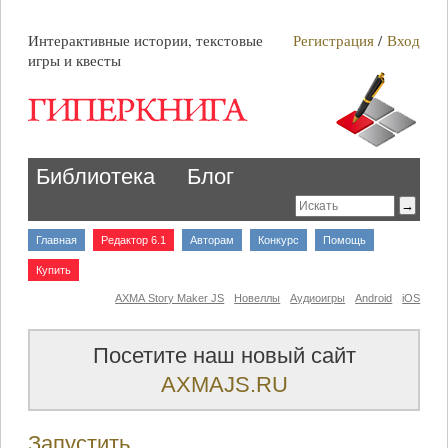
Интерактивные истории, текстовые
Регистрация
/
Вход
игры и квесты
Библиотека
Блог
Главная
Редактор 6.1
Авторам
Конкурс
Помощь
Купить
AXMA Story Maker JS
Новеллы
Аудиоигры
Android
iOS
Посетите наш новый сайт
AXMAJS.RU
Запустить