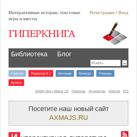
Интерактивные истории, текстовые
Регистрация
/
Вход
игры и квесты
Библиотека
Блог
Главная
Редактор 6.1
Авторам
Конкурс
Помощь
Купить
AXMA Story Maker JS
Новеллы
Аудиоигры
Android
iOS
Посетите наш новый сайт
AXMAJS.RU