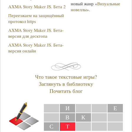
новый жанр «
Визуальные
AXMA Story Maker JS. Бета 2
новеллы
».
Переезжаем на защищённый
протокол https
AXMA Story Maker JS. Бета-
версия для десктопа
AXMA Story Maker JS. Бета-
версия онлайн
Что такое текстовые игры?
Заглянуть в библиотеку
Почитать блог
И
Е
В
К
С
Т
Ы